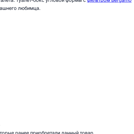
алета. Туалет-бокс угловой формы с
фильтром Bergamo
машнего любимца.
.
оторые ранее приобретали данный товар.