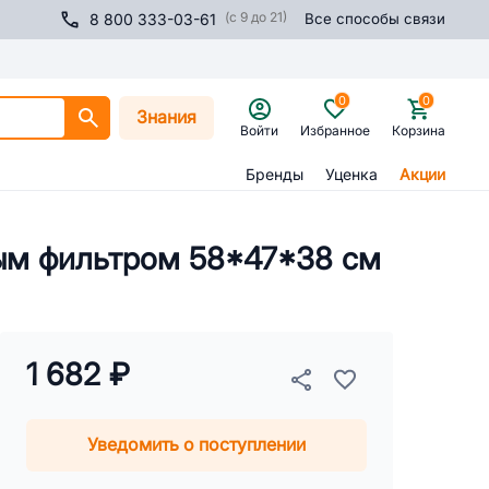
(с 9 до 21)
8 800 333-03-61
Все способы связи
0
0
Знания
Войти
Избранное
Корзина
Бренды
Уценка
Акции
ным фильтром 58*47*38 см
1 682 ₽
Уведомить о поступлении