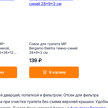
MP-
Совок для туалета MP
амкой,
Bergamo Elektra темно-синий
46*36*12
28*9*3 см
139 ₽
ину
В корзину
 дверцей, лопаткой и фильтром. Отсек для фильтра
а при очистке туалета без съема верхней крышки. Удобн