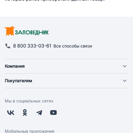
8 800 333-03-61
Все способы связи
Компания
О компании
Покупателям
Новости
Доставка
Фонд "Счастье в дом"
Оплата
Поставщикам
Мы в социальных сетях
Возврат
Арендодателям
Бонусная программа
Заводчикам
Магазины
Контакты
Скидки и акции
Обратная связь
Мобильные приложения