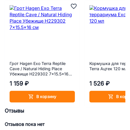
Грот Hagen Exo Terra Reptile
Кормушка для терр
Cave / Natural Hiding Place
Terra Ацтек 120 мл
Убежище H229302 7x15.5x16
см
1 159 ₽
1 526 ₽
В корзину
В корз
Отзывы
Отзывов пока нет