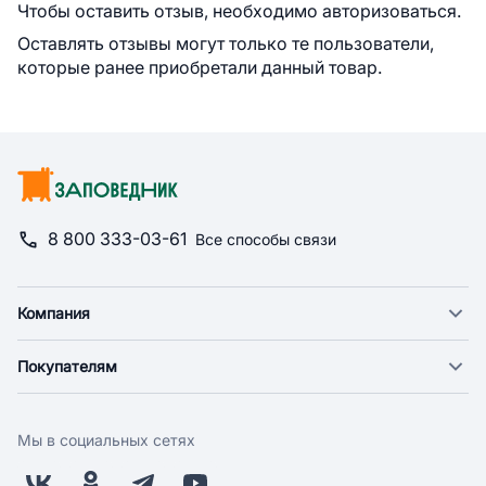
Чтобы оставить отзыв, необходимо авторизоваться.
Оставлять отзывы могут только те пользователи,
которые ранее приобретали данный товар.
8 800 333-03-61
Все способы связи
Компания
О компании
Покупателям
Новости
Доставка
Фонд "Счастье в дом"
Оплата
Поставщикам
Мы в социальных сетях
Возврат
Арендодателям