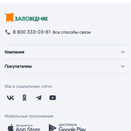
8 800 333-03-61
Все способы связи
Компания
О компании
Покупателям
Новости
Доставка
Фонд "Счастье в дом"
Оплата
Поставщикам
Мы в социальных сетях
Возврат
Арендодателям
Бонусная программа
Заводчикам
Магазины
Контакты
Скидки и акции
Обратная связь
Мобильные приложения
Бренды
Мобильное приложение