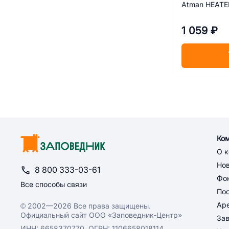
Atman HEATE
1 059 ₽
Ко
О 
Но
8 800 333-03-61
Фон
Все способы связи
По
Ар
© 2002—2026 Все права защищены.
Официальный сайт ООО «Заповедник-Центр»
За
ИНН: 6658370770, ОГРН: 1106658018114