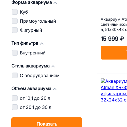
Форма аквариума
Куб
Аквариум At
Прямоугольный
светильником
л, 51х30×43 
Фигурный
15 999 ₽
Тип фильтра
Внутренний
Стиль аквариума
С оборудованием
Объем аквариума
от 10,1 до 20 л
от 20,1 до 30 л
Показать