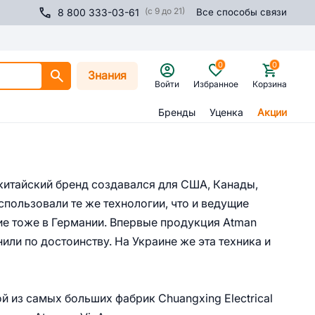
(с 9 до 21)
8 800 333-03-61
Все способы связи
0
0
Знания
Войти
Избранное
Корзина
Бренды
Уценка
Акции
китайский бренд создавался для США, Канады,
спользовали те же технологии, что и ведущие
ие тоже в Германии. Впервые продукция Atman
или по достоинству. На Украине же эта техника и
й из самых больших фабрик Chuangxing Electrical