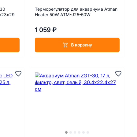
-30
Терморегулятор для аквариума Atman
4х23х29
Heater 50W АТМ-J25-50W
1 059 ₽
В корзину