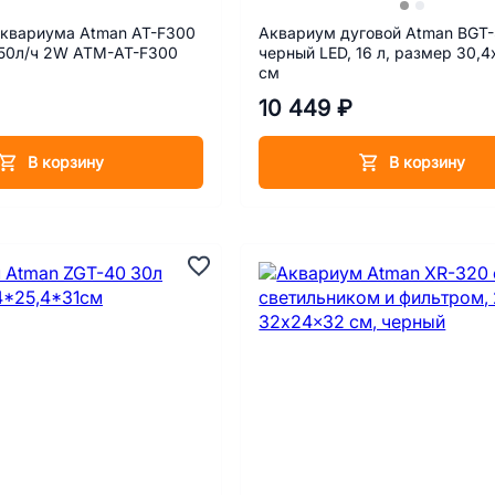
аквариума Atman AT-F300
Аквариум дуговой Atman BGT
150л/ч 2W АТМ-AT-F300
черный LED, 16 л, размер 30,
см
10 449 ₽
В корзину
В корзину