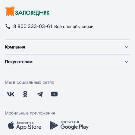
8 800 333-03-61
Все способы связи
Компания
О компании
Покупателям
Новости
Доставка
Фонд "Счастье в дом"
Оплата
Поставщикам
Мы в социальных сетях
Возврат
Арендодателям
Бонусная программа
Заводчикам
Магазины
Контакты
Скидки и акции
Обратная связь
Мобильные приложения
Бренды
Мобильное приложение
Вопрос-ответ