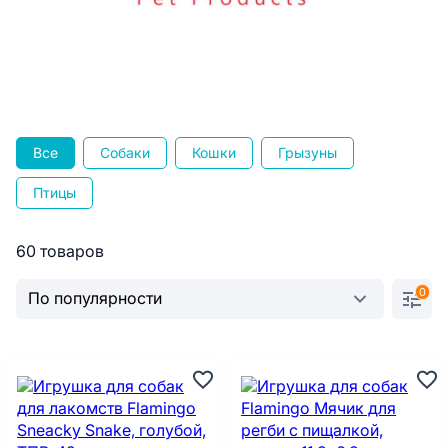
Все
Собаки
Кошки
Грызуны
Птицы
60 товаров
0