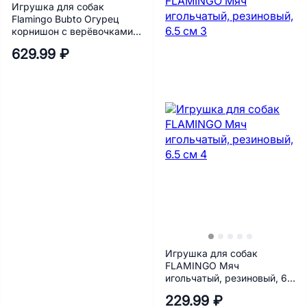
Игрушка для собак
Flamingo Bubto Огурец
корнишон с верёвочками,
с пищалкой, плюш,
629.99 ₽
зелёный, 9х6.5х30 см
Игрушка для собак
FLAMINGO Мяч
игольчатый, резиновый, 6.5
см
229.99 ₽