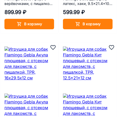
верёвочками, с пищалкой,
латекс, хаки, 9.5x21.4x10.5
плюш, красный, 17х10х20
см
899.99 ₽
599.99 ₽
см
В корзину
В корзину