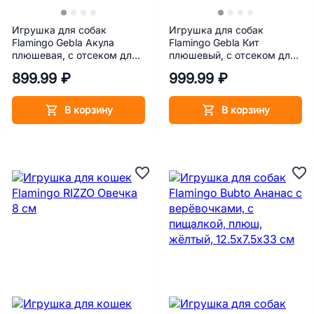
Игрушка для собак
Игрушка для собак
Flamingo Gebla Акула
Flamingo Gebla Кит
плюшевая, с отсеком для
плюшевый, с отсеком для
лакомств, с пищалкой,
лакомств, с пищалкой,
899.99 ₽
999.99 ₽
TPR, 16х29,5х12 см
TPR, 12.5x21x12 см
В корзину
В корзину