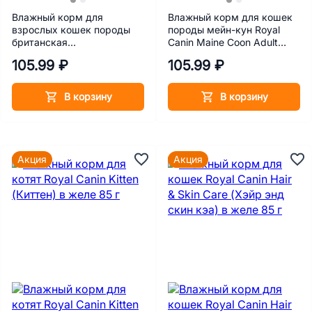
Влажный корм для
Влажный корм для кошек
взрослых кошек породы
породы мейн-кун Royal
британская
Canin Maine Coon Adult
короткошерстная Royal
соус 85 г
105.99 ₽
105.99 ₽
Canin British Shorthair Adult
(Британская
короткошерстная эдалт) в
В корзину
В корзину
соусе 85 г
Акция
Акция