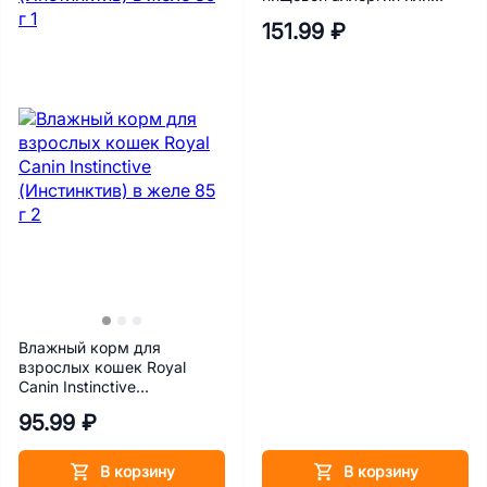
пищевой непереносимости
151.99 ₽
Royal Canin Sensitivity
Control (Cенситивити
контрол) в соусе 85 г
Влажный корм для
взрослых кошек Royal
Canin Instinctive
(Инстинктив) в желе 85 г
95.99 ₽
В корзину
В корзину