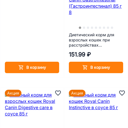
Диетический корм для
взрослых кошек при
расстройствах
пищеварения Royal Canin
151.99 ₽
Gastrointestinal
(Гастроинтестинал) 85 г
В корзину
В корзину
Акция
Акция