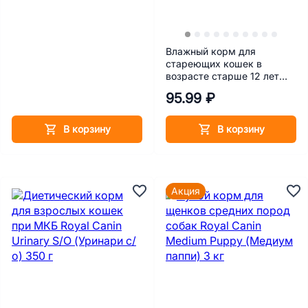
Влажный корм для
стареющих кошек в
возрасте старше 12 лет
Royal Canin Ageing 12+
95.99 ₽
(Эйджинг 12+) Кусочки в
cоусе 85 г
В корзину
В корзину
Акция