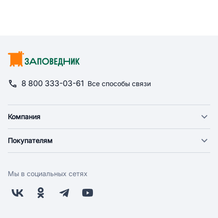
8 800 333-03-61
Все способы связи
Компания
О компании
Покупателям
Новости
Доставка
Фонд "Счастье в дом"
Оплата
Поставщикам
Мы в социальных сетях
Возврат
Арендодателям
Бонусная программа
Заводчикам
Магазины
Контакты