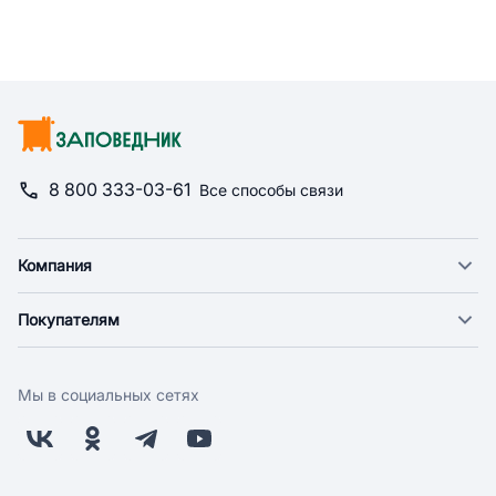
8 800 333-03-61
Все способы связи
Компания
О компании
Покупателям
Новости
Доставка
Фонд "Счастье в дом"
Оплата
Поставщикам
Мы в социальных сетях
Возврат
Арендодателям
Бонусная программа
Заводчикам
Магазины
Контакты