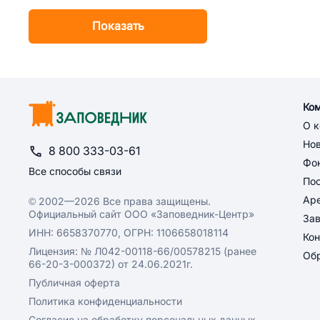
Сводная
Показать
Ко
О 
Но
8 800 333-03-61
Фон
Все способы связи
По
Ар
© 2002—2026 Все права защищены.
Официальный сайт ООО «Заповедник-Центр»
За
ИНН: 6658370770, ОГРН: 1106658018114
Кон
Лицензия: № Л042-00118-66/00578215 (ранее
Обр
66-20-3-000372) от 24.06.2021г.
Публичная оферта
Политика конфиденциальности