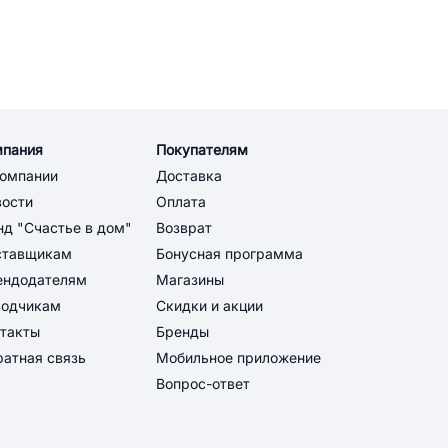
 информация по категории: Сис
мпания
Покупателям
компании
Доставка
вости
Оплата
д "Счастье в дом"
Возврат
ставщикам
Бонусная программа
ендодателям
Магазины
водчикам
Скидки и акции
такты
Бренды
атная связь
Мобильное приложение
Вопрос-ответ