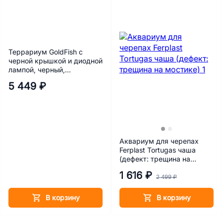
Террариум GoldFish с
черной крышкой и диодной
лампой, черный,
55х33х29.1 см, 50 л
5 449 ₽
Аквариум для черепах
Ferplast Tortugas чаша
(дефект: трещина на
мостике)
1 616 ₽
2 499 ₽
В корзину
В корзину