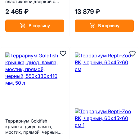
пластиковой дверкой с
комплектацией 40*27*18
2 465 ₽
13 879 ₽
см
В корзину
В корзину
Террариум Goldfish
крышка, диод. лампа,
мостик, прямой, черный,
550х330х410 мм, 50 л