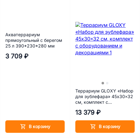
Акватеррариум
прямоугольный с берегом
25 л 390*230*280 мм
3 709 ₽
Террариум GLOXY «Набор
для эублефара» 45х30×32
см, комплект с
оборудованием и
13 379 ₽
декорациями
В корзину
В корзину