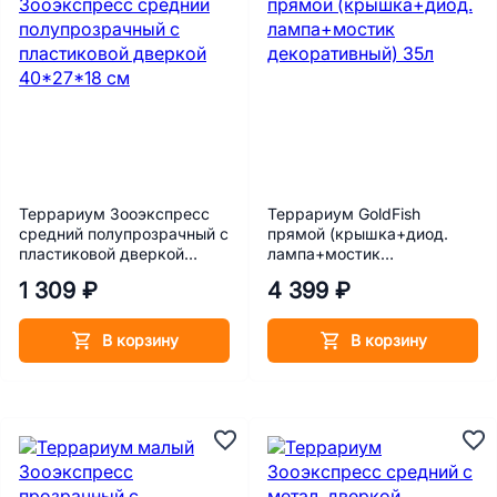
Террариум Зооэкспресс
Террариум GoldFish
средний полупрозрачный с
прямой (крышка+диод.
пластиковой дверкой
лампа+мостик
40*27*18 см
декоративный) 35л
1 309 ₽
4 399 ₽
В корзину
В корзину