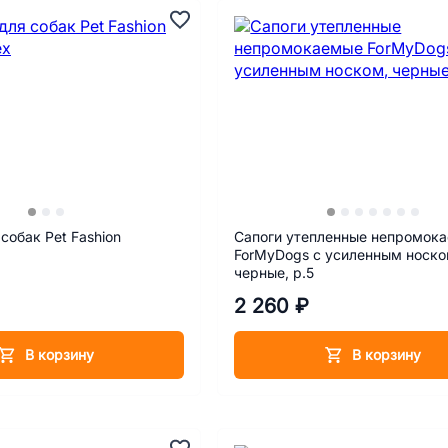
собак Pet Fashion
Сапоги утепленные непромок
ForMyDogs с усиленным носко
черные, р.5
2 260 ₽
В корзину
В корзину