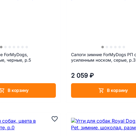
е ForMyDogs,
Сапоги зимние ForMyDogs РП 
е, черные, р.5
усиленным носком, серые, р.3
2 059 ₽
В корзину
В корзину