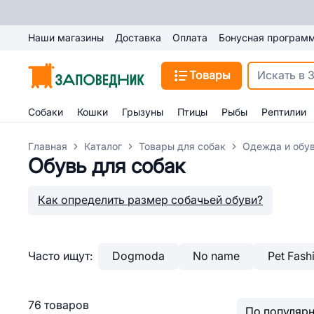
Наши магазины
Доставка
Оплата
Бонусная програм
Товары
Собаки
Кошки
Грызуны
Птицы
Рыбы
Рептилии
Главная
Каталог
Товары для собак
Одежда и обув
Обувь для собак
Как определить размер собачьей обуви?
Часто ищут:
Dogmoda
No name
Pet Fash
76 товаров