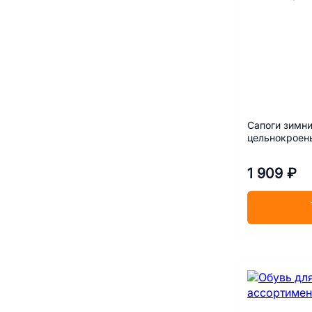
Сапоги зимни
цельнокроены
1 909 ₽