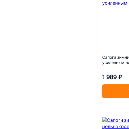
Сапоги зимни
усиленным но
1 989 ₽