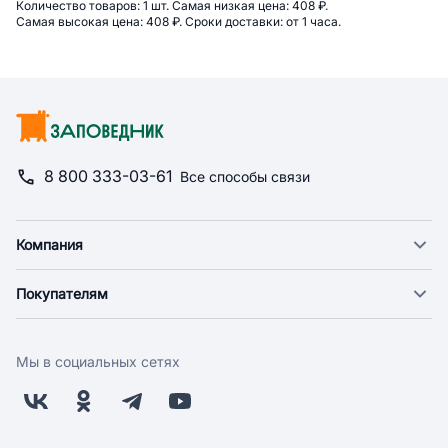
Сводная информация по категор
Количество товаров: 
1 шт. 
Самая низкая цена: 
408 ₽. 
Самая высокая цена: 
408 ₽. 
Сроки доставки: 
от 1 часа. 
8 800 333-03-61
Все способы связи
Компания
О компании
Покупателям
Новости
Доставка
Фонд "Счастье в дом"
Оплата
Поставщикам
Мы в социальных сетях
Возврат
Арендодателям
Бонусная программа
Заводчикам
Магазины
Контакты