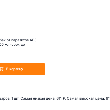
бак от паразитов АВЗ
00 мл (срок до
₽
В корзину
 информация по категории: Скид
аров: 
1 шт. 
Самая низкая цена: 
611 ₽. 
Самая высокая цена: 
61