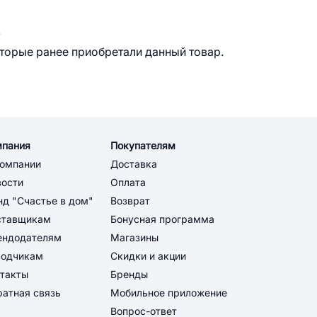
.
оторые ранее приобретали данный товар.
мпания
Покупателям
компании
Доставка
вости
Оплата
д "Счастье в дом"
Возврат
ставщикам
Бонусная программа
ендодателям
Магазины
водчикам
Скидки и акции
такты
Бренды
атная связь
Мобильное приложение
Вопрос-ответ