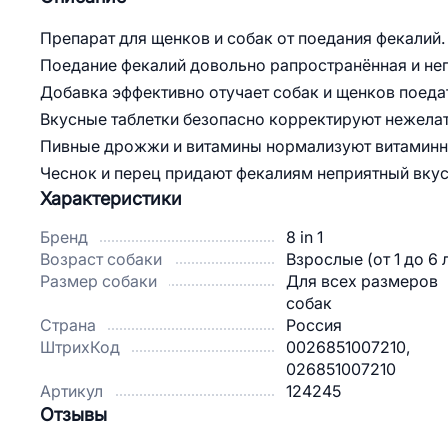
Препарат для щенков и собак от поедания фекалий.
Поедание фекалий довольно рапространённая и неп
Добавка эффективно отучает собак и щенков поеда
Вкусные таблетки безопасно корректируют нежела
Пивные дрожжи и витамины нормализуют витаминн
Чеснок и перец придают фекалиям неприятный вкус
Характеристики
Бренд
8 in 1
Возраст собаки
Взрослые (от 1 до 6 
Размер собаки
Для всех размеров
собак
Страна
Россия
ШтрихКод
0026851007210,
026851007210
Артикул
124245
Отзывы