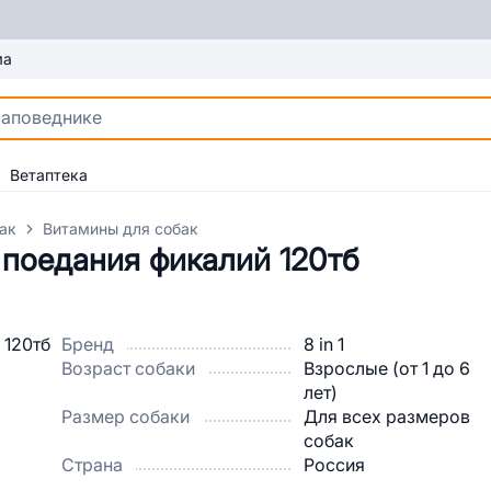
ма
Ветаптека
ак
Витамины для собак
 поедания фикалий 120тб
Бренд
8 in 1
Возраст собаки
Взрослые (от 1 до 6
лет)
Размер собаки
Для всех размеров
собак
Страна
Россия