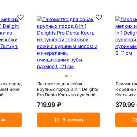
ких пород
Лакомство для собак
Лакомство
 Beef Bone
крупных пород 8 in 1 Delights
и средних 
ой
Pro Denta Кость из сушеной
Кость из 
змер XS,
говяжьей кожи с куриным
кожи с к
719.99 ₽
379.99
мясом и минералами,
размер S,
очищающими зубы, размер
L, 21 см
ину
В корзину