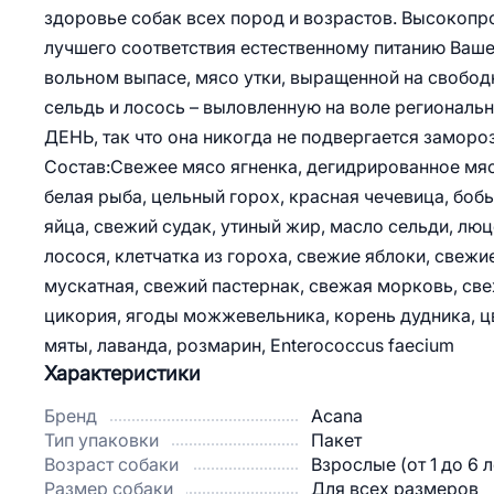
здоровье собак всех пород и возрастов. Высокопр
лучшего соответствия естественному питанию Ваше
вольном выпасе, мясо утки, выращенной на свобод
сельдь и лосось – выловленную на воле региона
ДЕНЬ, так что она никогда не подвергается заморо
Состав:Свежее мясо ягненка, дегидрированное мяс
белая рыба, цельный горох, красная чечевица, боб
яйца, свежий судак, утиный жир, масло сельди, лю
лосося, клетчатка из гороха, свежие яблоки, свежи
мускатная, свежий пастернак, свежая морковь, све
цикория, ягоды можжевельника, корень дудника, ц
мяты, лаванда, розмарин, Enterococcus faecium
Характеристики
Бренд
Acana
Тип упаковки
Пакет
Возраст собаки
Взрослые (от 1 до 6 л
Размер собаки
Для всех размеров