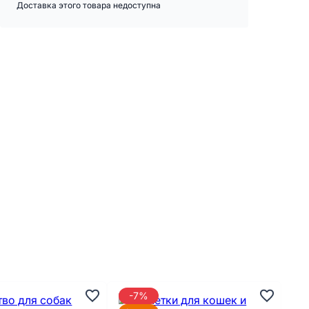
Доставка этого товара недоступна
-7%
А