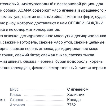
отеиновый, низкоуглеводный и беззерновой рацион для
й собаки, ACANA содержит мясо ягненка, выращенного 
ном выгуле, свежие цельные яйца с местных ферм, судак
льную рыбу, которую доставляют к нам СВЕЖЕЙ КАЖДЫЙ
зке и не содержит консервантов.
о ягненка, дегидрированное мясо утки, дегидрированна
ы, свежий картофель, свежее мясо утки, свежие цельные
церна, свежая печень ягненка, дегидрированное мясо
е груши, свежий батат, свежая тыква, свежая тыква
жий шпинат, клюква, черника, бурая водоросль, корень
ветки календулы, фенхель лекарственный, листья перечн
Вкус
С ягнёнком
Класс
Холистик
ет)
Страна
Канада
Артикул
7752