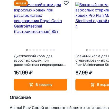
Акция
Диетический корм для
Влажный корм для 
взрослых кошек при
стерилизованных к
расстройствах пищеварения
Plan Maintenance Ste
Royal Canin Gastrointestinal
уткой в соусе 85 г
151.99 ₽
87.99 ₽
(Гастроинтестинал) 85 г
В корзину
В корз
Описание
Animal Play Спрей репеллентный для котят и кошек