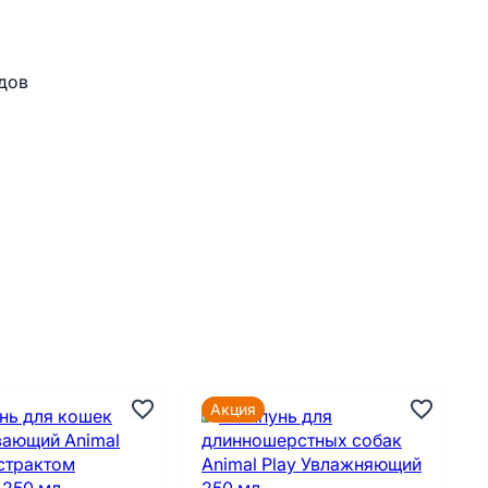
едов
Акция