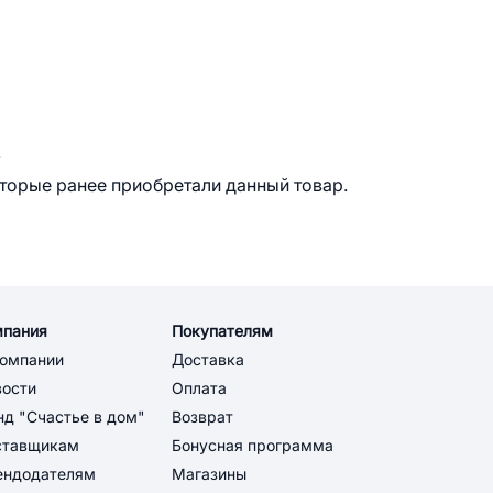
.
оторые ранее приобретали данный товар.
мпания
Покупателям
компании
Доставка
вости
Оплата
д "Счастье в дом"
Возврат
ставщикам
Бонусная программа
ендодателям
Магазины