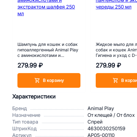
Шампунь для кошек и собак
Жидкое мыло для л
гипоаллергенный Animal Play
собак и кошек Anim
с аминокислотами и
Гигиена и уход с D-
экстрактом шалфея 250 мл
пантенолом и экст
279.99 ₽
279.99 ₽
череды 250 мл
В корзину
В корз
Характеристики
Бренд
Animal Play
Назначение
От клещей / От блох
Тип товара
Спрей
ШтрихКод
4630030250159
Артикул
АР05-00110