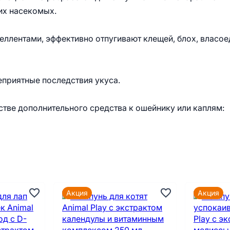
их насекомых.
еллентами, эффективно отпугивают клещей, блох, власо
еприятные последствия укуса.
стве дополнительного средства к ошейнику или каплям:
Акция
Акция