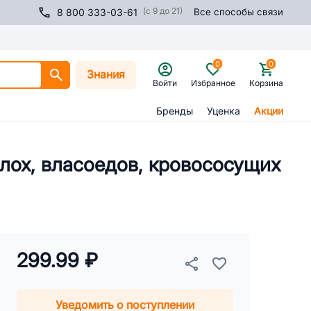
(с 9 до 21)
8 800 333-03-61
Все способы связи
0
0
Знания
Войти
Избранное
Корзина
Бренды
Уценка
Акции
блох, власоедов, кровососущих
299.99 ₽
Уведомить о поступлении