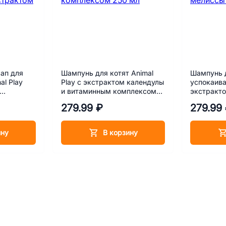
ап для
Шампунь для котят Animal
Шампунь 
al Play
Play с экстрактом календулы
успокаива
и витаминным комплексом
экстракт
рактом
250 мл
279.99 ₽
279.99
ину
В корзину