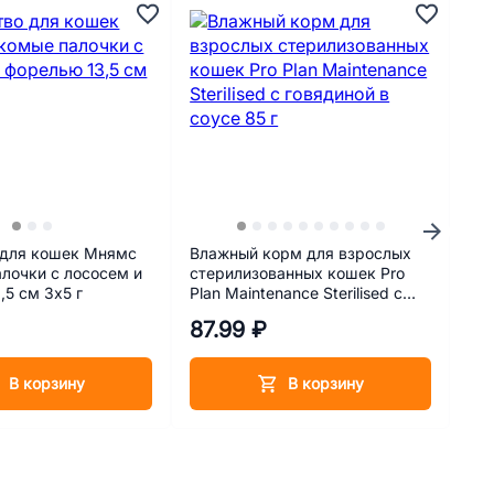
 для кошек Мнямс
Влажный корм для взрослых
Тра
лочки с лососем и
стерилизованных кошек Pro
дл
,5 см 3х5 г
Plan Maintenance Sterilised с
говядиной в соусе 85 г
₽
87.99 ₽
10
В корзину
В корзину