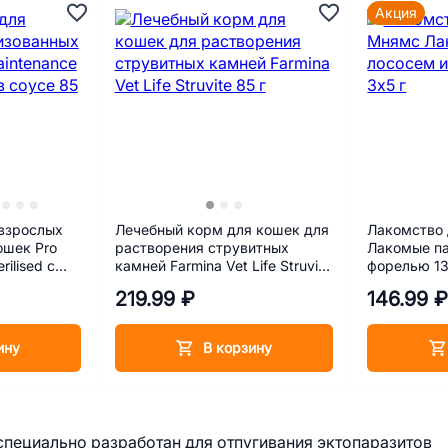
Акция
взрослых
Лечебный корм для кошек для
Лакомство
ошек Pro
растворения струвитных
Лакомые па
rilised с
камней Farmina Vet Life Struvite
форелью 13
85 г
219.99 ₽
146.99 
ину
В корзину
 специально разработан для отпугивания эктопаразитов