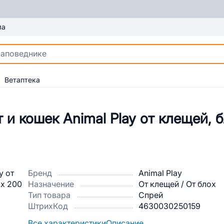
ма
Ветаптека
 и кошек Animal Play от клещей, 
Бренд
Animal Play
Назначение
От клещей / От блох
Тип товара
Спрей
ШтрихКод
4630030250159
Все характеристики
Описание