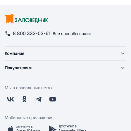
8 800 333-03-61
Все способы связи
Компания
О компании
Покупателям
Новости
Доставка
Фонд "Счастье в дом"
Оплата
Поставщикам
Мы в социальных сетях
Возврат
Арендодателям
Бонусная программа
Заводчикам
Магазины
Контакты
Скидки и акции
Обратная связь
Мобильные приложения
Бренды
Мобильное приложение