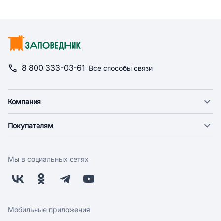
8 800 333-03-61
Все способы связи
Компания
О компании
Покупателям
Новости
Доставка
Фонд "Счастье в дом"
Оплата
Поставщикам
Мы в социальных сетях
Возврат
Арендодателям
Бонусная программа
Заводчикам
Магазины
Контакты
Скидки и акции
Обратная связь
Мобильные приложения
Бренды