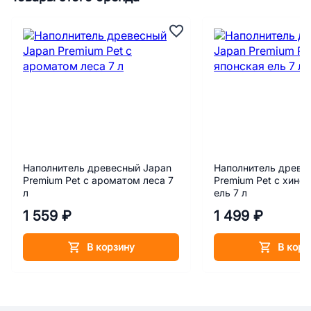
Наполнитель древесный Japan
Наполнитель древе
Premium Pet с ароматом леса 7
Premium Pet с хино
л
ель 7 л
1 559 ₽
1 499 ₽
В корзину
В корз