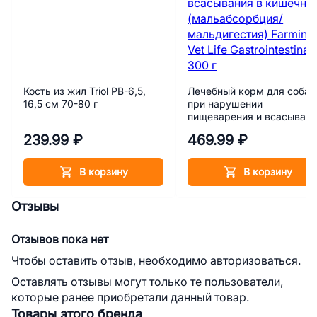
Кость из жил Triol PB-6,5,
Лечебный корм для собак
16,5 см 70-80 г
при нарушении
пищеварения и всасыван
в кишечнике
239.99 ₽
469.99 ₽
(мальабсорбция/
мальдигестия) Farmina Ve
Life Gastrointestinal 300 г
В корзину
В корзину
Отзывы
Отзывов пока нет
Чтобы оставить отзыв, необходимо авторизоваться.
Оставлять отзывы могут только те пользователи,
которые ранее приобретали данный товар.
Товары этого бренда