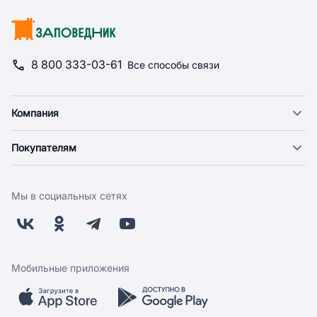
8 800 333-03-61
Все способы связи
Компания
О компании
Покупателям
Новости
Доставка
Фонд "Счастье в дом"
Оплата
Поставщикам
Мы в социальных сетях
Возврат
Арендодателям
Бонусная программа
Заводчикам
Магазины
Контакты
Скидки и акции
Обратная связь
Мобильные приложения
Бренды
Мобильное приложение