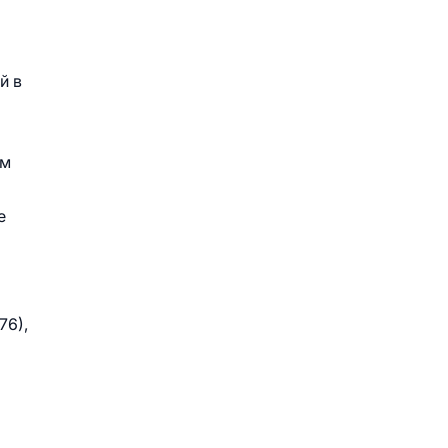
й в
ым
е
76),