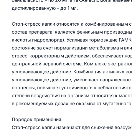
байкальского – по 20 мг, а также вспомогательные к
дистиллированную – до 1 мл.
Стоп-стресc капли относятся к комбинированным 
состав препарата, является фенильным производн
кислоты гидрохлорид). Усиливая тормозящие ГАМК
состояние за счет нормализации метаболизма и в
стресс-корректорным действием, обеспечивает н
центральной нервной системе. Комплекс экстракто
успокаивающее действие. Комбинация активных ко
успокаивающее действие, уменьшает напряженность
процессы, повышает устойчивость к неблагоприятн
степени воздействия на организм относятся к мало
в рекомендуемых дозах не оказывают мутагенного,
Порядок применения:
Стоп-стресс капли назначают для снижения возбуж