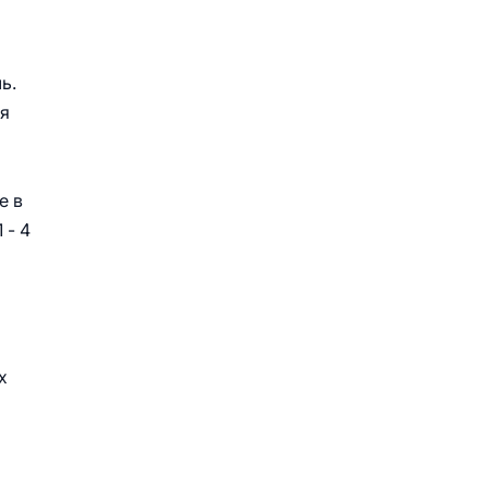
ь.
ия
е в
 - 4
х