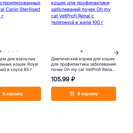
рм для взрослых
Диетический корма для кошек
На
анных кошек Royal
для профилактики заболеваний
На
ised в соусе 85 г
почек Oh my cat VetProfi Renal
с телятиной в желе 100 г
105.99 ₽
39
В корзину
В корзину