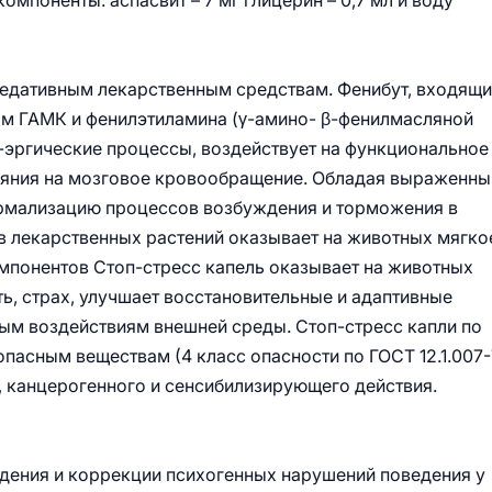
омпоненты: аспасвит – 7 мг глицерин – 0,7 мл и воду
седативным лекарственным средствам. Фенибут, входящи
ым ГАМК и фенилэтиламина (γ-амино- β-фенилмасляной
-эргические процессы, воздействует на функциональное
лияния на мозговое кровообращение. Обладая выраженн
ормализацию процессов возбуждения и торможения в
в лекарственных растений оказывает на животных мягко
мпонентов Стоп-стресс капель оказывает на животных
, страх, улучшает восстановительные и адаптивные
ым воздействиям внешней среды. Стоп-стресс капли по
опасным веществам (4 класс опасности по ГОСТ 12.1.007-
 канцерогенного и сенсибилизирующего действия.
дения и коррекции психогенных нарушений поведения у