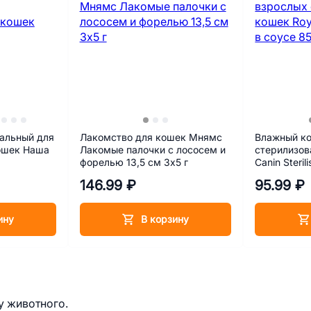
альный для
Лакомство для кошек Мнямс
Влажный ко
ошек Наша
Лакомые палочки с лососем и
стерилизов
форелью 13,5 см 3х5 г
Canin Steril
146.99 ₽
95.99 ₽
ину
В корзину
у животного.