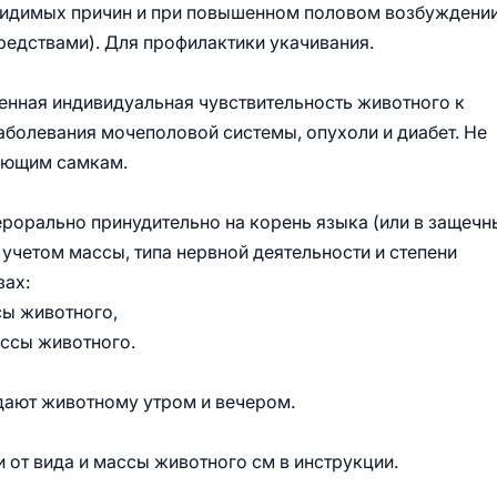
з видимых причин и при повышенном половом возбуждени
едствами). Для профилактики укачивания.
нная индивидуальная чувствительность животного к
заболевания мочеполовой системы, опухоли и диабет. Не
ующим самкам.
рорально принудительно на корень языка (или в защечн
учетом массы, типа нервной деятельности и степени
зах:
ссы животного,
массы животного.
адают животному утром и вечером.
 от вида и массы животного см в инструкции.