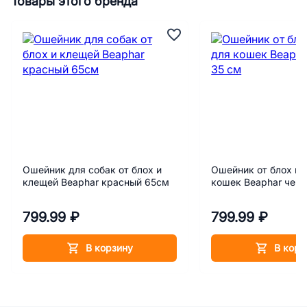
Товары этого бренда
Ошейник для собак от блох и
Ошейник от блох и 
клещей Beaphar красный 65см
кошек Beaphar чер
799.99 ₽
799.99 ₽
В корзину
В корз