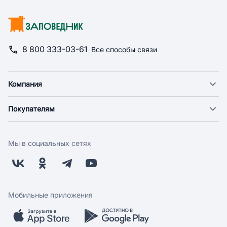
8 800 333-03-61
Все способы связи
Компания
О компании
Покупателям
Новости
Доставка
Фонд "Счастье в дом"
Оплата
Поставщикам
Мы в социальных сетях
Возврат
Арендодателям
Бонусная программа
Заводчикам
Магазины
Контакты
Скидки и акции
Обратная связь
Мобильные приложения
Бренды
Мобильное приложение