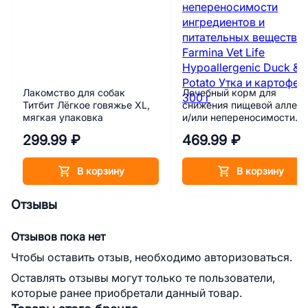
Лакомство для собак
Лечебный корм для
Титбит Лёгкое говяжье XL,
снижения пищевой аллерг
мягкая упаковка
и/или непереносимости
ингредиентов и
299.99 ₽
469.99 ₽
питательных веществ
Farmina Vet Life
Hypoallergenic Duck & Pota
В корзину
В корзину
Утка и картофель 300 г
Отзывы
Отзывов пока нет
Чтобы оставить отзыв, необходимо авторизоваться.
Оставлять отзывы могут только те пользователи,
которые ранее приобретали данный товар.