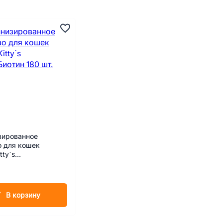
зированное
о для кошек
tty`s
отин 180 шт.
В корзину