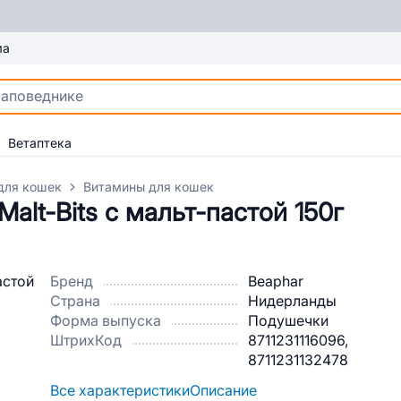
ма
Ветаптека
для кошек
Витамины для кошек
alt-Bits с мальт-пастой 150г
Бренд
Beaphar
Страна
Нидерланды
Форма выпуска
Подушечки
ШтрихКод
8711231116096,
8711231132478
Все характеристики
Описание