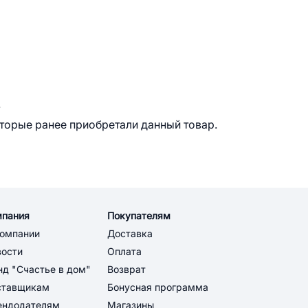
.
оторые ранее приобретали данный товар.
мпания
Покупателям
компании
Доставка
вости
Оплата
д "Счастье в дом"
Возврат
ставщикам
Бонусная программа
ендодателям
Магазины