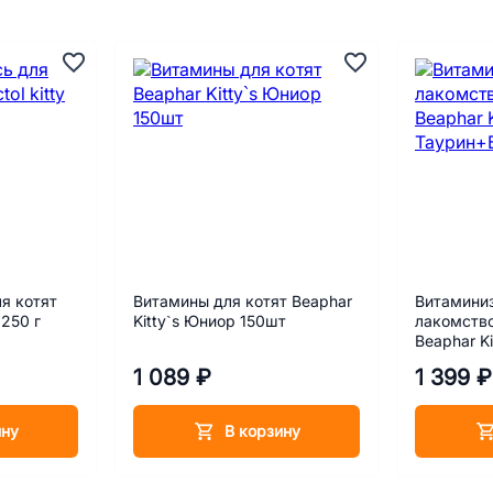
я котят
Витамины для котят Beaphar
Витамини
 250 г
Kitty`s Юниор 150шт
лакомств
Beaphar Ki
Таурин+Би
1 089 ₽
1 399 ₽
ину
В корзину