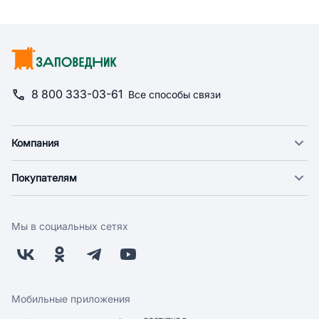
8 800 333-03-61
Все способы связи
Компания
О компании
Покупателям
Новости
Доставка
Фонд "Счастье в дом"
Оплата
Поставщикам
Мы в социальных сетях
Возврат
Арендодателям
Бонусная программа
Заводчикам
Магазины
Контакты
Скидки и акции
Обратная связь
Мобильные приложения
Бренды