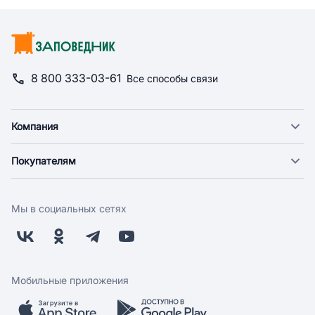
8 800 333-03-61
Все способы связи
Компания
О компании
Покупателям
Новости
Доставка
Фонд "Счастье в дом"
Оплата
Поставщикам
Мы в социальных сетях
Возврат
Арендодателям
Бонусная программа
Заводчикам
Магазины
Контакты
Скидки и акции
Обратная связь
Мобильные приложения
Бренды
Мобильное приложение