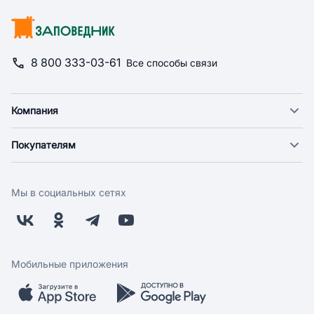
8 800 333-03-61
Все способы связи
Компания
О компании
Покупателям
Новости
Доставка
Фонд "Счастье в дом"
Оплата
Поставщикам
Мы в социальных сетях
Возврат
Арендодателям
Бонусная программа
Заводчикам
Магазины
Контакты
Скидки и акции
Обратная связь
Мобильные приложения
Бренды
Мобильное приложение