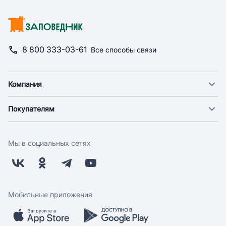
8 800 333-03-61
Все способы связи
Компания
О компании
Покупателям
Новости
Доставка
Фонд "Счастье в дом"
Оплата
Поставщикам
Мы в социальных сетях
Возврат
Арендодателям
Бонусная программа
Заводчикам
Магазины
Контакты
Скидки и акции
Обратная связь
Мобильные приложения
Бренды
Мобильное приложение