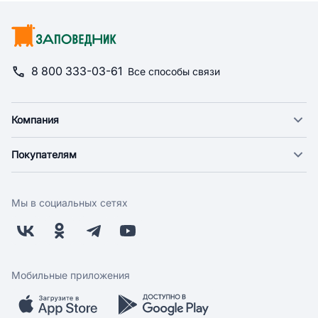
8 800 333-03-61
Все способы связи
Компания
О компании
Покупателям
Новости
Доставка
Фонд "Счастье в дом"
Оплата
Поставщикам
Мы в социальных сетях
Возврат
Арендодателям
Бонусная программа
Заводчикам
Магазины
Контакты
Скидки и акции
Обратная связь
Мобильные приложения
Бренды
Мобильное приложение