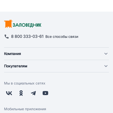
8 800 333-03-61
Все способы связи
Компания
О компании
Покупателям
Новости
Доставка
Фонд "Счастье в дом"
Оплата
Поставщикам
Мы в социальных сетях
Возврат
Арендодателям
Бонусная программа
Заводчикам
Магазины
Контакты
Скидки и акции
Обратная связь
Мобильные приложения