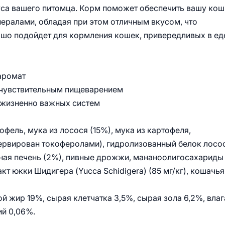
уса вашего питомца. Корм поможет обеспечить вашу кош
ералами, обладая при этом отличным вкусом, что
шо подойдет для кормления кошек, привередливых в ед
аромат
с чувствительным пищеварением
 жизненно важных систем
фель, мука из лосося (15%), мука из картофеля,
сервирован токоферолами), гидролизованный белок лосо
иная печень (2%), пивные дрожжи, мананоолигосахариды
акт юкки Шидигера (Yucca Schidigera) (85 мг/кг), кошачья
 жир 19%, сырая клетчатка 3,5%, сырая зола 6,2%, влаг
ий 0,06%.