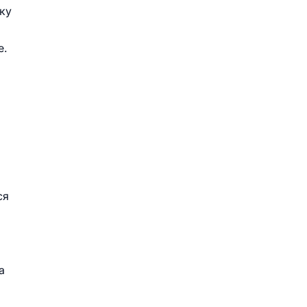
ку
е.
ся
а