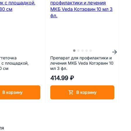
гтеточка
Препарат для профилактики и
Ла
 с площадкой,
лечения МКБ Veda Котэрвин 10
Лак
0 см
мл 3 фл.
кро
414.99 ₽
52
В корзину
В корзину
ля