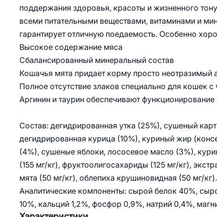
поддержания здоровья, красоты и жизненного тон
всеми питательными веществами, витаминами и мин
гарантирует отличную поедаемость. Особенно хоро
Высокое содержание мяса
Сбалансированный минеральный состав
Кошачья мята придает корму просто неотразимый 
Полное отсутствие злаков специально для кошек 
Аргинин и таурин обеспечивают функционирование
Состав: дегидрированная утка (25%), сушеный карто
дегидрированная курица (10%), куриный жир (кон
(4%), сушеные яблоки, лососевое масло (3%), кур
(155 мг/кг), фруктоолигосахариды (125 мг/кг), экстр
мята (50 мг/кг), облепиха крушиновидная (50 мг/кг).
Аналитические компоненты: сырой белок 40%, сырой
10%, кальций 1,2%, фосфор 0,9%, натрий 0,4%, магн
Характеристики