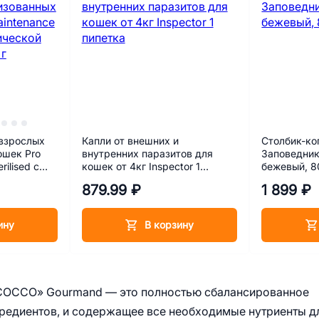
взрослых
Капли от внешних и
Столбик-ко
ошек Pro
внутренних паразитов для
Заповедник
rilised с
кошек от 4кг Inspector 1
бежевый, 8
 в соусе
пипетка
879.99 ₽
1 899 ₽
ину
В корзину
 «COCCO» Gourmand — это полностью сбалансированное
гредиентов, и содержащее все необходимые нутриенты д