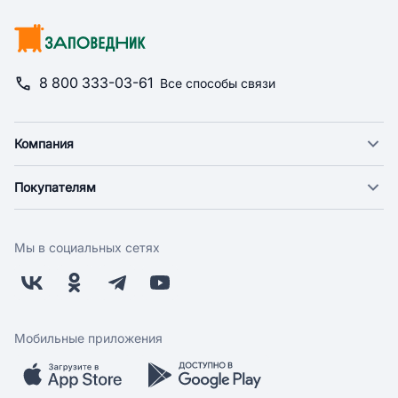
8 800 333-03-61
Все способы связи
Компания
О компании
Покупателям
Новости
Доставка
Фонд "Счастье в дом"
Оплата
Поставщикам
Мы в социальных сетях
Возврат
Арендодателям
Бонусная программа
Заводчикам
Магазины
Контакты
Скидки и акции
Обратная связь
Мобильные приложения
Бренды
Мобильное приложение