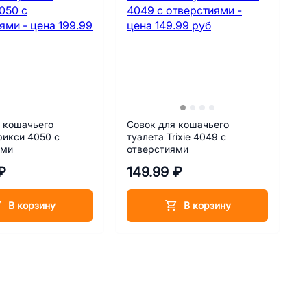
 кошачьего
Совок для кошачьего
рикси 4050 с
туалета Trixie 4049 с
ями
отверстиями
₽
149.99 ₽
В корзину
В корзину