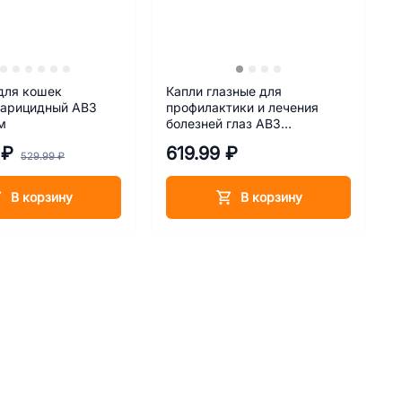
для кошек
Капли глазные для
карицидный АВЗ
профилактики и лечения
м
болезней глаз АВЗ
Бриллиантовые глаза 10 мл
 ₽
619.99 ₽
529.99 ₽
В корзину
В корзину