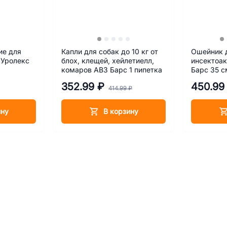
ие для
Капли для собак до 10 кг от
Ошейник 
 Уролекс
блох, клещей, хейлетиелл,
инсектоа
комаров АВЗ Барс 1 пипетка
Барс 35 с
352.99 ₽
450.99
414.99 ₽
ину
В корзину