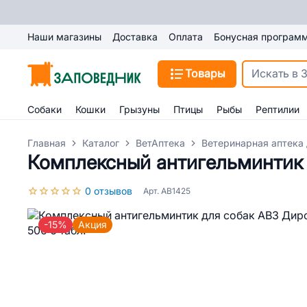
Наши магазины
Доставка
Оплата
Бонусная програм
Товары
Собаки
Кошки
Грызуны
Птицы
Рыбы
Рептилии
Главная
Каталог
ВетАптека
Ветеринарная аптека 
Комплексный антигельминтик 
0 отзывов
Арт. AB1425
-15%
Акция