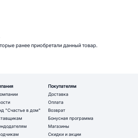
.
оторые ранее приобретали данный товар.
мпания
Покупателям
компании
Доставка
вости
Оплата
д "Счастье в дом"
Возврат
ставщикам
Бонусная программа
ендодателям
Магазины
водчикам
Скидки и акции