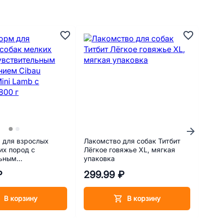
 для взрослых
Лакомство для собак Титбит
Ла
их пород с
Лёгкое говяжье XL, мягкая
по
льным
упаковка
Лом
ем Cibau Sensitive
₽
299.99 ₽
24
 ягненком 800 г
В корзину
В корзину