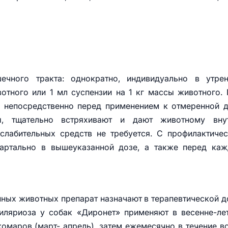
ечного тракта: однократно, индивидуально в утрен
вотного или 1 мл суспензии на 1 кг массы животного.
, непосредственно перед применением к отмеренной 
, тщательно встряхивают и дают животному внут
слабительных средств не требуется. С профилактиче
артально в вышеуказанной дозе, а также перед каж
ых животных препарат назначают в терапевтической д
иляриоза у собак «Диронет» применяют в весенне-ле
омаров (март- апрель), затем ежемесячно в течение в