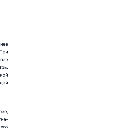
нее
 При
дозе
рь.
ской
дой
озе,
тне-
сего