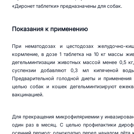
«Диронет таблетки» предназначены для собак.
Показания к применению
При нематодозах и цестодозах желудочно-киш
кормление, в дозе 1 таблетка на 10 кг массы жи
дегельминтизации животных массой менее 0,5 кг
суспензии добавляют 0,3 мл кипяченой воды
Предварительной голодной диеты и применения 
целью собак и кошек дегельминтизируют ежекв
вакцинацией.
Для прекращения микрофиляриемии у инвазированн
один раз в месяц. С целью профилактики дироф
осенний период: однократно перед началом лёта к