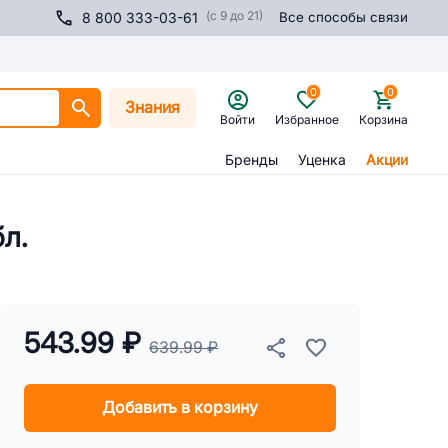
(с 9 до 21)
8 800 333-03-61
Все способы связи
0
0
Знания
Войти
Избранное
Корзина
Бренды
Уценка
Акции
л.
543.99 ₽
639.99 ₽
Добавить в корзину