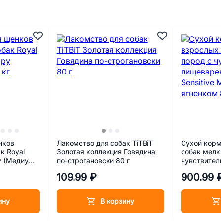
нков
Лакомство для собак TiTBiT
Сухой корм
к Royal
Золотая коллекция Говядина
собак мелк
y (Медиум
по-строгановски 80 г
чувствите
пищеварени
109.99 ₽
900.99 
Mini Lamb с
ину
В корзину