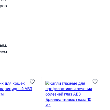
аров
ным,
олем