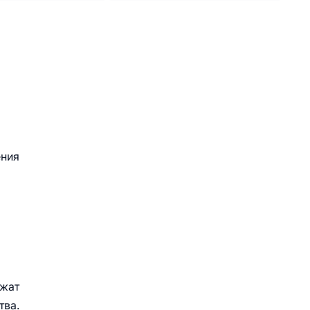
ния
ржат
тва.