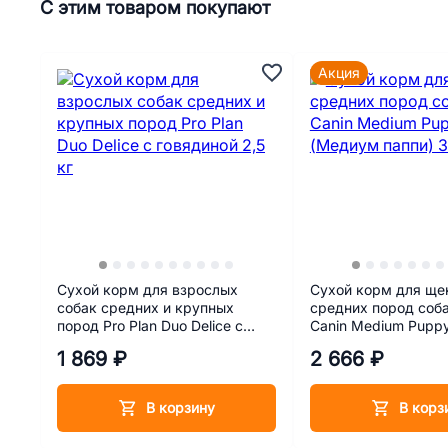
С этим товаром покупают
Акция
Сухой корм для взрослых
Сухой корм для ще
собак средних и крупных
средних пород соба
пород Pro Plan Duo Delice с
Canin Medium Pupp
говядиной 2,5 кг
паппи) 3 кг
1 869 ₽
2 666 ₽
В корзину
В корз