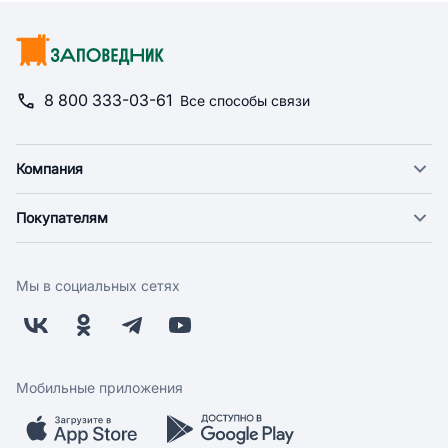
8 800 333-03-61
Все способы связи
Компания
О компании
Покупателям
Новости
Доставка
Фонд "Счастье в дом"
Оплата
Поставщикам
Мы в социальных сетях
Возврат
Арендодателям
Бонусная программа
Заводчикам
Магазины
Контакты
Скидки и акции
Обратная связь
Мобильные приложения
Бренды
Мобильное приложение