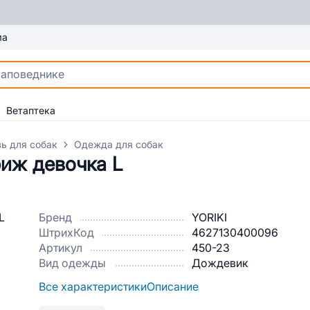
ма
Ветаптека
ь для собак
Одежда для собак
риж девочка L
Бренд
YORIKI
ШтрихКод
4627130400096
Артикул
450-23
Вид одежды
Дождевик
Все характеристики
Описание