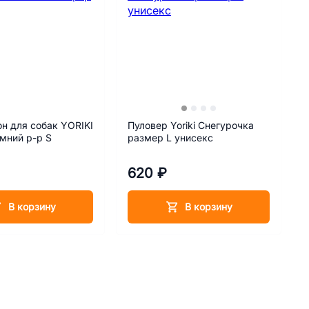
н для собак YORIKI
Пуловер Yoriki Снегурочка
мний р-р S
размер L унисекс
620 ₽
В корзину
В корзину