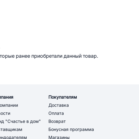
.
оторые ранее приобретали данный товар.
мпания
Покупателям
компании
Доставка
вости
Оплата
д "Счастье в дом"
Возврат
ставщикам
Бонусная программа
ендодателям
Магазины