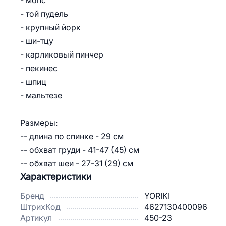
- мопс
- той пудель
- крупный йорк
- ши-тцу
- карликовый пинчер
- пекинес
- шпиц
- мальтезе
Размеры:
-- длина по спинке - 29 см
-- обхват груди - 41-47 (45) см
-- обхват шеи - 27-31 (29) см
Характеристики
Бренд
YORIKI
ШтрихКод
4627130400096
Артикул
450-23