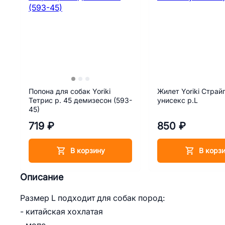
Попона для собак Yoriki
Жилет Yoriki Страй
Тетрис р. 45 демизесон (593-
унисекс р.L
45)
719 ₽
850 ₽
В корзину
В корз
Описание
Размер L подходит для собак пород:
- китайская хохлатая