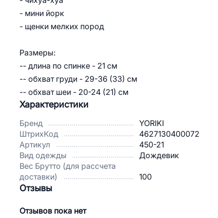
- чихуа-хуа
- мини йорк
- щенки мелких пород
Размеры:
-- длина по спинке - 21 см
-- обхват груди - 29-36 (33) см
-- обхват шеи - 20-24 (21) см
Характеристики
Бренд
YORIKI
ШтрихКод
4627130400072
Артикул
450-21
Вид одежды
Дождевик
Вес Брутто (для рассчета
доставки)
100
Отзывы
Отзывов пока нет