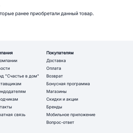
.
оторые ранее приобретали данный товар.
мпания
Покупателям
компании
Доставка
вости
Оплата
д "Счастье в дом"
Возврат
ставщикам
Бонусная программа
ендодателям
Магазины
водчикам
Скидки и акции
такты
Бренды
атная связь
Мобильное приложение
Вопрос-ответ