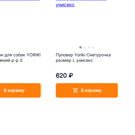
н для собак YORIKI
Пуловер Yoriki Снегурочка
мний р-р S
размер L унисекс
620 ₽
В корзину
В корзину