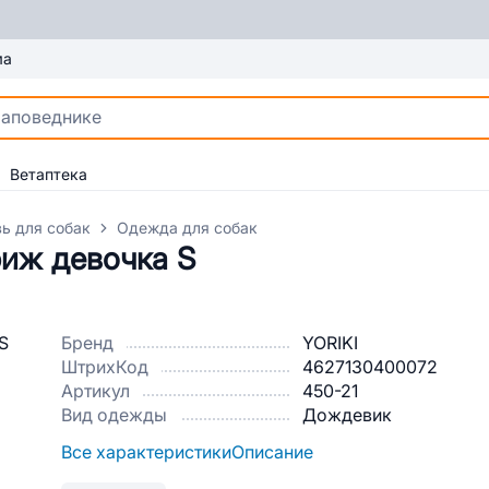
ма
Ветаптека
ь для собак
Одежда для собак
риж девочка S
Бренд
YORIKI
ШтрихКод
4627130400072
Артикул
450-21
Вид одежды
Дождевик
Все характеристики
Описание