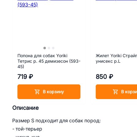
Попона для собак Yoriki
Жилет Yoriki Страй
Тетрис р. 45 демизесон (593-
унисекс р.L
45)
719 ₽
850 ₽
В корзину
В корз
Описание
Размер S подходит для собак пород:
- той-терьер