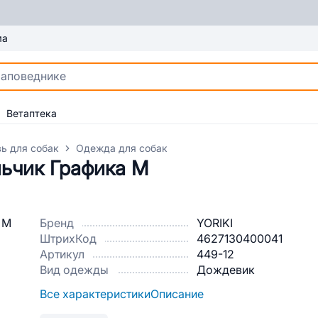
ма
Ветаптека
ь для собак
Одежда для собак
льчик Графика M
Бренд
YORIKI
ШтрихКод
4627130400041
Артикул
449-12
Вид одежды
Дождевик
Все характеристики
Описание