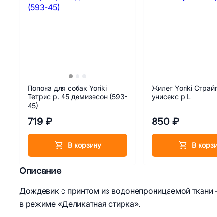
Попона для собак Yoriki
Жилет Yoriki Страй
Тетрис р. 45 демизесон (593-
унисекс р.L
45)
719 ₽
850 ₽
В корзину
В корз
Описание
Дождевик с принтом из водонепроницаемой ткани –
в режиме «Деликатная стирка».