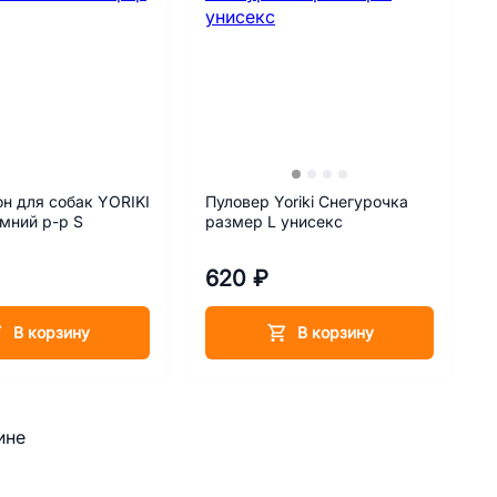
н для собак YORIKI
Пуловер Yoriki Снегурочка
мний р-р S
размер L унисекс
620 ₽
В корзину
В корзину
ине