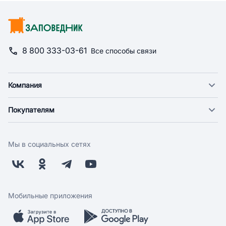
8 800 333-03-61
Все способы связи
Компания
О компании
Покупателям
Новости
Доставка
Фонд "Счастье в дом"
Оплата
Поставщикам
Мы в социальных сетях
Возврат
Арендодателям
Бонусная программа
Заводчикам
Магазины
Контакты
Скидки и акции
Обратная связь
Мобильные приложения
Бренды
Мобильное приложение