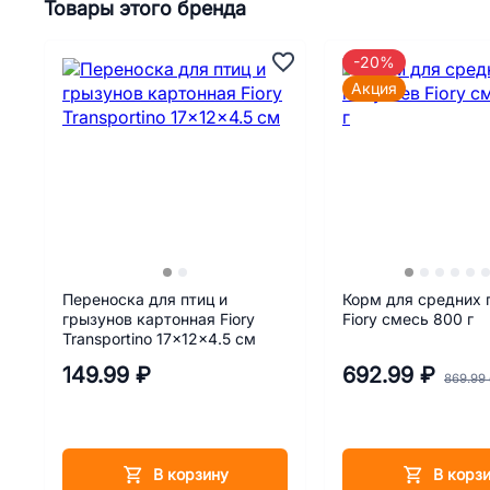
Товары этого бренда
-20%
Акция
Переноска для птиц и
Корм для средних 
грызунов картонная Fiory
Fiory смесь 800 г
Transportino 17x12x4.5 см
149.99 ₽
692.99 ₽
869.99
В корзину
В корз