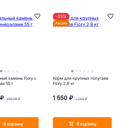
-25%
Акция
ый камень Fiory с
Корм для крупных попугаев
и 55 г
Fiory 2,8 кг
 ₽
1 550 ₽
309.99 ₽
2 059 ₽
В корзину
В корзину