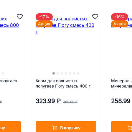
-17%
-16%
Акция
Акция
попугаев
Корм для волнистых
Минеральн
попугаев Fiory смесь 400 г
минералам
323.99 ₽
258.99
 ₽
389.99 ₽
ину
В корзину