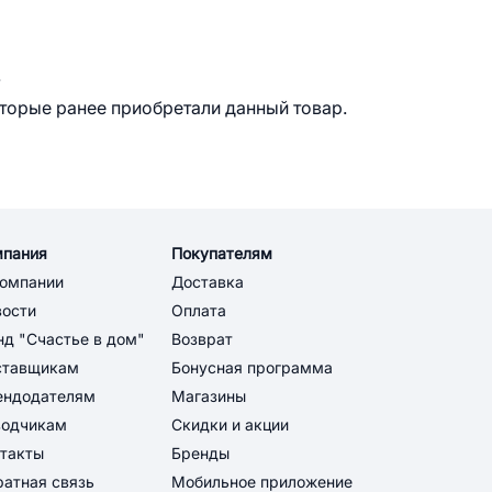
.
оторые ранее приобретали данный товар.
мпания
Покупателям
компании
Доставка
вости
Оплата
д "Счастье в дом"
Возврат
ставщикам
Бонусная программа
ендодателям
Магазины
водчикам
Скидки и акции
такты
Бренды
атная связь
Мобильное приложение