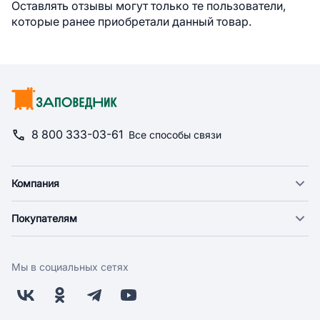
Оставлять отзывы могут только те пользователи,
которые ранее приобретали данный товар.
8 800 333-03-61
Все способы связи
Компания
О компании
Покупателям
Новости
Доставка
Фонд "Счастье в дом"
Оплата
Поставщикам
Мы в социальных сетях
Возврат
Арендодателям
Бонусная программа
Заводчикам
Магазины
Контакты