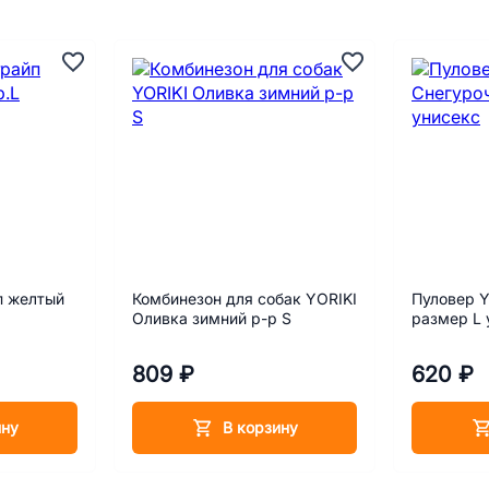
п желтый
Комбинезон для собак YORIKI
Пуловер Y
Оливка зимний р-р S
размер L 
809 ₽
620 ₽
ину
В корзину