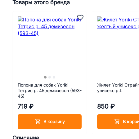
Товары этого бренда
Попона для собак Yoriki
Жилет Yoriki Страй
Тетрис р. 45 демизесон (593-
унисекс р.L
45)
719 ₽
850 ₽
В корзину
В корз
Описание