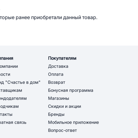
.
оторые ранее приобретали данный товар.
мпания
Покупателям
компании
Доставка
вости
Оплата
д "Счастье в дом"
Возврат
ставщикам
Бонусная программа
ендодателям
Магазины
водчикам
Скидки и акции
такты
Бренды
атная связь
Мобильное приложение
Вопрос-ответ