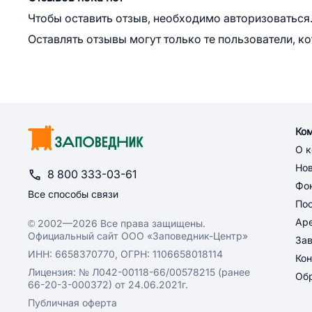
Чтобы оставить отзыв, необходимо авторизоваться
Оставлять отзывы могут только те пользователи, к
Ко
О 
Но
8 800 333-03-61
Фон
Все способы связи
По
Ар
© 2002—2026 Все права защищены.
Официальный сайт ООО «Заповедник-Центр»
За
ИНН: 6658370770, ОГРН: 1106658018114
Кон
Лицензия: № Л042-00118-66/00578215 (ранее
Обр
66-20-3-000372) от 24.06.2021г.
Публичная оферта