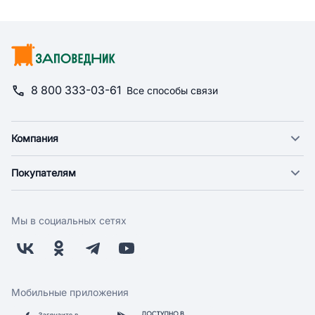
8 800 333-03-61
Все способы связи
Компания
О компании
Покупателям
Новости
Доставка
Фонд "Счастье в дом"
Оплата
Поставщикам
Мы в социальных сетях
Возврат
Арендодателям
Бонусная программа
Заводчикам
Магазины
Контакты
Скидки и акции
Обратная связь
Мобильные приложения
Бренды