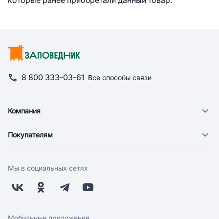
которые ранее приобретали данный товар.
8 800 333-03-61
Все способы связи
Компания
О компании
Покупателям
Новости
Доставка
Фонд "Счастье в дом"
Оплата
Поставщикам
Мы в социальных сетях
Возврат
Арендодателям
Бонусная программа
Заводчикам
Магазины
Контакты
Скидки и акции
Обратная связь
Мобильные приложения