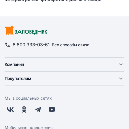
8 800 333-03-61
Все способы связи
Компания
О компании
Покупателям
Новости
Доставка
Фонд "Счастье в дом"
Оплата
Поставщикам
Мы в социальных сетях
Возврат
Арендодателям
Бонусная программа
Заводчикам
Магазины
Контакты
Скидки и акции
Обратная связь
Мобильные приложения