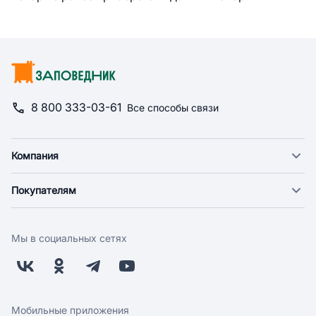
8 800 333-03-61
Все способы связи
Компания
О компании
Покупателям
Новости
Доставка
Фонд "Счастье в дом"
Оплата
Поставщикам
Мы в социальных сетях
Возврат
Арендодателям
Бонусная программа
Заводчикам
Магазины
Контакты
Скидки и акции
Обратная связь
Мобильные приложения