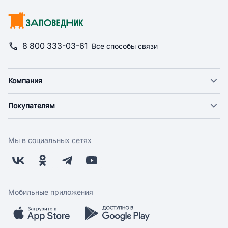
8 800 333-03-61
Все способы связи
Компания
О компании
Покупателям
Новости
Доставка
Фонд "Счастье в дом"
Оплата
Поставщикам
Мы в социальных сетях
Возврат
Арендодателям
Бонусная программа
Заводчикам
Магазины
Контакты
Скидки и акции
Обратная связь
Мобильные приложения
Бренды
Мобильное приложение