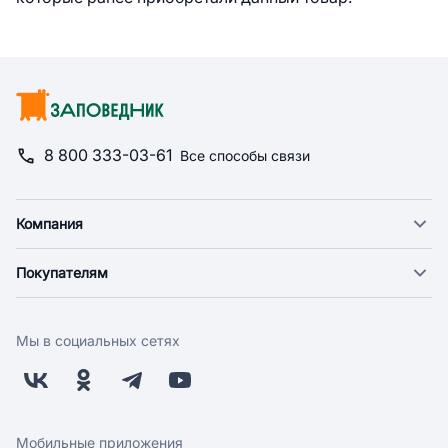
8 800 333-03-61
Все способы связи
Компания
О компании
Покупателям
Новости
Доставка
Фонд "Счастье в дом"
Оплата
Поставщикам
Мы в социальных сетях
Возврат
Арендодателям
Бонусная программа
Заводчикам
Магазины
Контакты
Скидки и акции
Обратная связь
Мобильные приложения