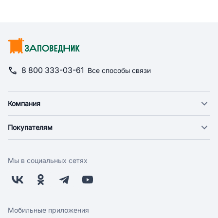
8 800 333-03-61
Все способы связи
Компания
О компании
Покупателям
Новости
Доставка
Фонд "Счастье в дом"
Оплата
Поставщикам
Мы в социальных сетях
Возврат
Арендодателям
Бонусная программа
Заводчикам
Магазины
Контакты
Скидки и акции
Обратная связь
Мобильные приложения