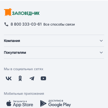
8 800 333-03-61
Все способы связи
Компания
О компании
Покупателям
Новости
Доставка
Фонд "Счастье в дом"
Оплата
Поставщикам
Мы в социальных сетях
Возврат
Арендодателям
Бонусная программа
Заводчикам
Магазины
Контакты
Скидки и акции
Обратная связь
Мобильные приложения
Бренды
Мобильное приложение